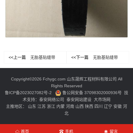
<<上一篇
无胎基贴缝带
<<下一篇
无胎基贴缝带
Copyright©2026 Fchygc.com 山东晟辉工程材料有限公司 All
Rights Reserved
鲁ICP备2023027082号-2
鲁公网安备 37098302000936号
技
术支持：
泰安网络公司
泰安网站建设
大市场网
主推地区：
山东
江苏
浙江
内蒙
河南
山西
陕西
四川
辽宁
安徽
河
北
首页
手机
留言