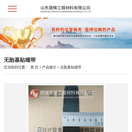
无胎基贴缝带
您当前的位置 ：
首 页
>
产品展示
>
无胎基贴缝带