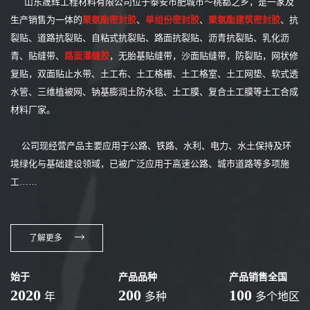
山东晟辉工程材料有限公司位于泰安市肥城市～桃都之乡，是一家及
生产销售为一体的
聚氨酯密封胶
、
单组份密封胶
、
聚氨酯建筑密封胶
、抗
裂贴、道路抗裂贴、自粘式抗裂贴、路面抗裂贴、沥青抗裂贴、乳化沥
青、贴缝带、
路面灌缝胶
，无胎基贴缝带，沙面贴缝带，防裂贴，网状修
复贴，双面贴止水带、土工布、土工格栅、土工格室、土工网垫、软式透
水管、三维植被网、钠基膨润土防水毯、土工膜、复合土工膜等土工合成
材料厂家。
公司现经营产品主要应用于公路、铁路、水利、电力、水土保持及环
境绿化与基础建设领域，已被广泛应用于高速公路、城市道路等多项施
工……
了解更多
始于
产品品种
产品销售全国
2020
200
100
年
多种
多个地区