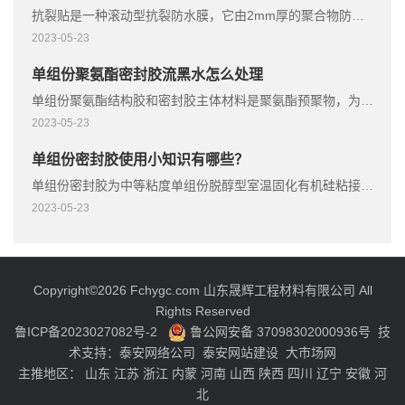
抗裂贴是一种滚动型抗裂防水膜，它由2mm厚的聚合物防水膜制成，并涂有0.3mm厚的抗皱和抗重型聚丙烯材料。
2023-05-23
单组份聚氨酯密封胶流黑水怎么处理
单组份聚氨酯结构胶和密封胶主体材料是聚氨酯预聚物，为化学高分子新材料。
2023-05-23
单组份密封胶使用小知识有哪些？
单组份密封胶为中等粘度单组份脱醇型室温固化有机硅粘接密封胶，粘接性好。
2023-05-23
Copyright©2026 Fchygc.com 山东晟辉工程材料有限公司 All
Rights Reserved
鲁ICP备2023027082号-2
鲁公网安备 37098302000936号
技
术支持：
泰安网络公司
泰安网站建设
大市场网
主推地区：
山东
江苏
浙江
内蒙
河南
山西
陕西
四川
辽宁
安徽
河
北